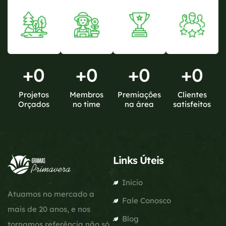
+
0
+
0
+
0
+
0
Projetos
Membros
Premiações
Clientes
Orçados
no time
na área
satisfeitos
Links Úteis
Início
Atuamos no mercado a
Fale Conosco
mais de 20 anos, e nos
Blog
tornamos referência não só