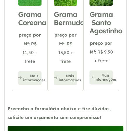
Grama
Grama
Grama
Coreana
Bermuda
Santo
Agostinho
preço por
preço por
preço por
M²:
R$
M²:
R$
M²:
R$ 9,50
11,50 +
13,50 +
+ frete
frete
frete
Mais
Mais
Mais
informações
informações
informações
Preencha o formulário abaixo e tire dúvidas,
solicite um orçamento sem compromisso!