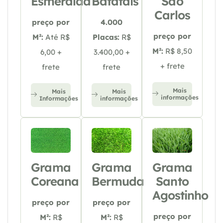
Esmeralda
Batatais
São
Carlos
preço por
4.000
preço por
M²:
Até R$
Placas:
R$
M²:
R$ 8,50
6,00 +
3.400,00 +
+ frete
frete
frete
Mais
Mais
Mais
informações
Informações
informações
Grama
Grama
Grama
Coreana
Bermuda
Santo
Agostinho
preço por
preço por
preço por
M²:
R$
M²:
R$