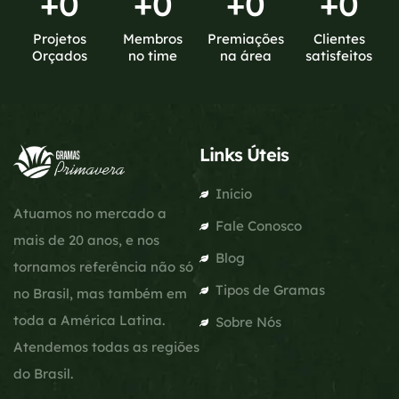
+
0
+
0
+
0
+
0
Projetos
Membros
Premiações
Clientes
Orçados
no time
na área
satisfeitos
Links Úteis
Início
Atuamos no mercado a
Fale Conosco
mais de 20 anos, e nos
Blog
tornamos referência não só
Tipos de Gramas
no Brasil, mas também em
toda a América Latina.
Sobre Nós
Atendemos todas as regiões
do Brasil.