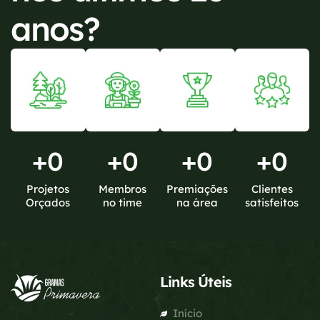
anos?
+
0
+
0
+
0
+
0
Projetos
Membros
Premiações
Clientes
Orçados
no time
na área
satisfeitos
Links Úteis
Início