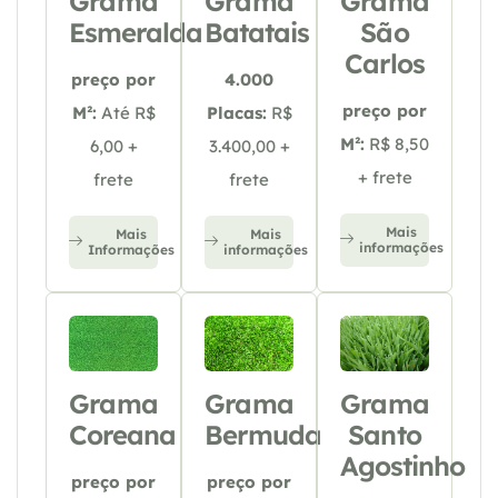
Grama
Grama
Grama
Esmeralda
Batatais
São
Carlos
preço por
4.000
preço por
M²:
Até R$
Placas:
R$
M²:
R$ 8,50
6,00 +
3.400,00 +
+ frete
frete
frete
Mais
Mais
Mais
informações
Informações
informações
Grama
Grama
Grama
Coreana
Bermuda
Santo
Agostinho
preço por
preço por