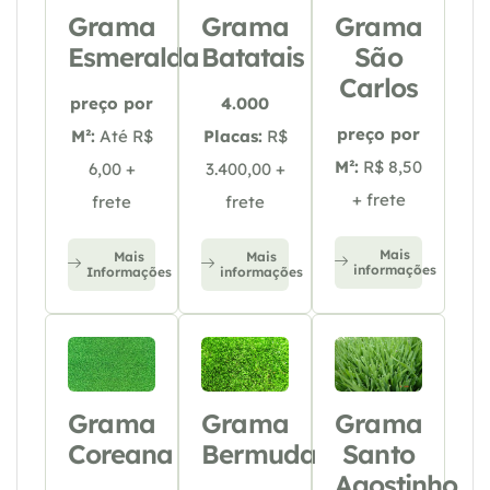
Grama
Grama
Grama
Esmeralda
Batatais
São
Carlos
preço por
4.000
preço por
M²:
Até R$
Placas:
R$
M²:
R$ 8,50
6,00 +
3.400,00 +
+ frete
frete
frete
Mais
Mais
Mais
informações
Informações
informações
Grama
Grama
Grama
Coreana
Bermuda
Santo
Agostinho