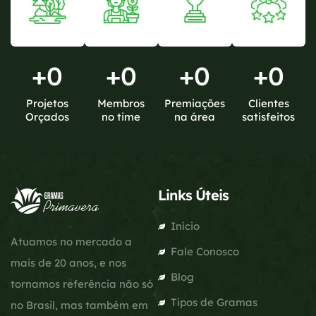
+
0
+
0
+
0
+
0
Projetos
Membros
Premiações
Clientes
Orçados
no time
na área
satisfeitos
Links Úteis
Início
Atuamos no mercado a
Fale Conosco
mais de 20 anos, e nos
Blog
tornamos referência não só
Tipos de Gramas
no Brasil, mas também em