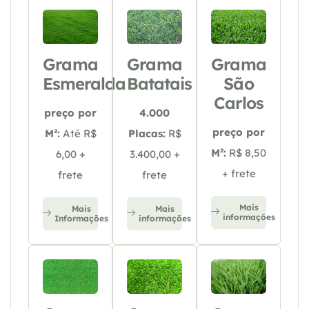
Grama
Grama
Grama
Esmeralda
Batatais
São
Carlos
preço por
4.000
preço por
M²:
Até R$
Placas:
R$
M²:
R$ 8,50
6,00 +
3.400,00 +
+ frete
frete
frete
Mais
Mais
Mais
informações
Informações
informações