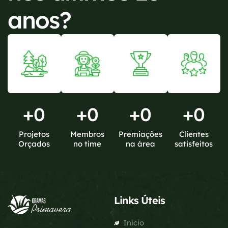
anos?
+
0
+
0
+
0
+
0
Projetos
Membros
Premiações
Clientes
Orçados
no time
na área
satisfeitos
Links Úteis
Início