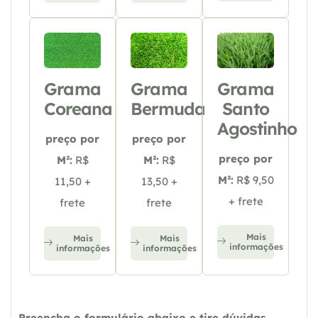
Grama
Grama
Grama
Coreana
Bermuda
Santo
Agostinho
preço por
preço por
preço por
M²:
R$
M²:
R$
M²:
R$ 9,50
11,50 +
13,50 +
+ frete
frete
frete
Mais
Mais
Mais
informações
informações
informações
Preencha o formulário abaixo e tire dúvidas,