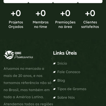
+
0
+
0
+
0
+
0
Projetos
Membros
Premiações
Clientes
Orçados
no time
na área
satisfeitos
Links Úteis
Início
Atuamos no mercado a
Fale Conosco
mais de 20 anos, e nos
Blog
tornamos referência não só
Tipos de Gramas
no Brasil, mas também em
toda a América Latina.
Sobre Nós
Atendemos todas as regiões