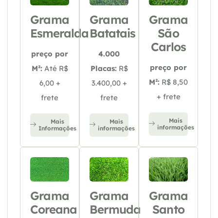
Grama
Grama
Grama
Esmeralda
Batatais
São
Carlos
preço por
4.000
preço por
M²:
Até R$
Placas:
R$
M²:
R$ 8,50
6,00 +
3.400,00 +
+ frete
frete
frete
Mais
Mais
Mais
informações
Informações
informações
Grama
Grama
Grama
Coreana
Bermuda
Santo