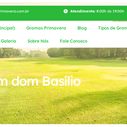
imavera.com.br
Atendimento:
8:00h às 19:00h
ncipal)
Gramas Primavera
Blog
Tipos de Gra
Galeria
Sobre Nós
Fale Conosco
m dom Basílio