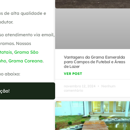
s de alta qualidade e
dutor.
so atendimento via email,
gramas. Nossas
atais
,
Grama São
Vantagens da Grama Esmeralda
nho
,
Grama Coreana
.
para Campos de Futebol e Áreas
de Lazer
ão abaixo:
VER POST
novembro 12, 2024
Nenhum
ção!
comentário