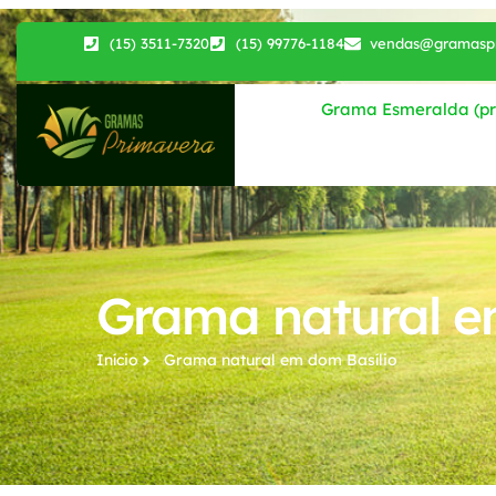
(15) 3511-7320
(15) 99776-1184
vendas@gramaspr
Grama Esmeralda (pri
Grama natural e
Início
Grama natural​ em dom Basílio