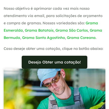
Nosso objetivo é aprimorar cada vez mais nosso
atendimento via email, para solicitações de orçamento
e compra de gramas. Nossas variedades são:
Grama
Esmeralda
,
Grama Batatais
,
Grama São Carlos
,
Grama
Bermuda
,
Grama Santo Agostinho
,
Grama Coreana
.
Caso deseje obter uma cotação, clique no botão abaixo:
Desejo Obter uma cotação!