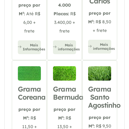
Carlos
preço por
4.000
preço por
M²:
Até R$
Placas:
R$
M²:
R$ 8,50
6,00 +
3.400,00 +
+ frete
frete
frete
Mais
Mais
Mais
informações
Informações
informações
Grama
Grama
Grama
Coreana
Bermuda
Santo
Agostinho
preço por
preço por
preço por
M²:
R$
M²:
R$
M²:
R$ 9,50
11,50 +
13,50 +