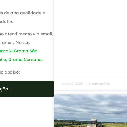
s de alta qualidade e
dutor.
so atendimento via email,
gramas. Nossas
atais
,
Grama São
nho
,
Grama Coreana
.
ão abaixo:
maio 9, 2025
1 comentário
ção!