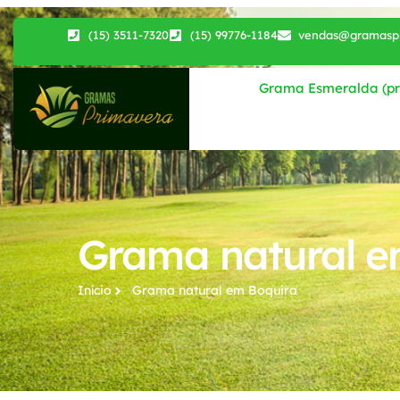
(15) 3511-7320
(15) 99776-1184
vendas@gramaspr
Grama Esmeralda (pri
Grama natural e
Início
Grama natural​ em Boquira