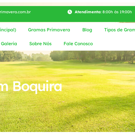
imavera.com.br
Atendimento:
8:00h às 19:00h
ncipal)
Gramas Primavera
Blog
Tipos de Gra
Galeria
Sobre Nós
Fale Conosco
m Boquira