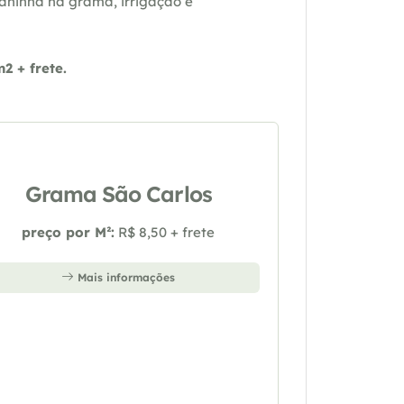
daninha na grama, irrigação e
 + frete.
Grama São Carlos
preço por M²:
R$ 8,50 + frete
Mais informações