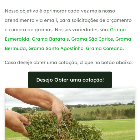
Nosso objetivo é aprimorar cada vez mais nosso
atendimento via email, para solicitações de orçamento
e compra de gramas. Nossas variedades são:
Grama
Esmeralda
,
Grama Batatais
,
Grama São Carlos
,
Grama
Bermuda
,
Grama Santo Agostinho
,
Grama Coreana
.
Caso deseje obter uma cotação, clique no botão abaixo:
Desejo Obter uma cotação!