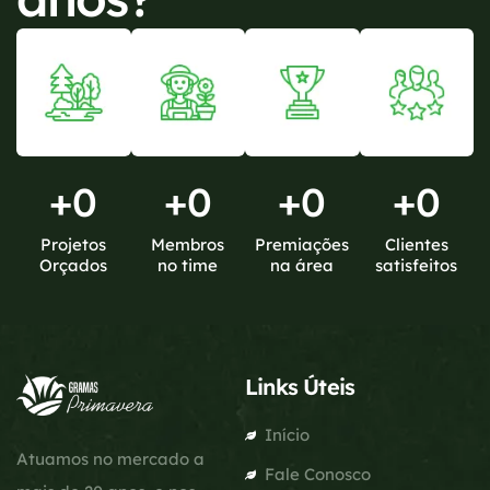
+
0
+
0
+
0
+
0
Projetos
Membros
Premiações
Clientes
Orçados
no time
na área
satisfeitos
Links Úteis
Início
Atuamos no mercado a
Fale Conosco