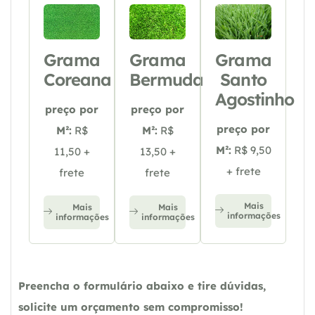
Grama
Grama
Grama
Coreana
Bermuda
Santo
Agostinho
preço por
preço por
preço por
M²:
R$
M²:
R$
M²:
R$ 9,50
11,50 +
13,50 +
+ frete
frete
frete
Mais
Mais
Mais
informações
informações
informações
Preencha o formulário abaixo e tire dúvidas,
solicite um orçamento sem compromisso!