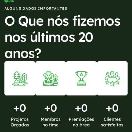
ALGUNS DADOS IMPORTANTES
O Que nós fizemos
nos últimos 20
anos?
+
0
+
0
+
0
+
0
Projetos
Membros
Premiações
Clientes
Orçados
no time
na área
satisfeitos