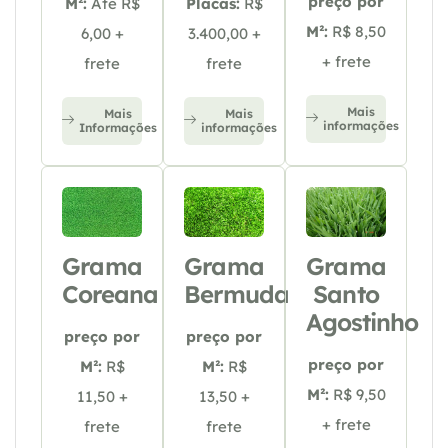
preço por
M²:
Até R$
Placas:
R$
M²:
R$ 8,50
6,00 +
3.400,00 +
+ frete
frete
frete
Mais
Mais
Mais
informações
Informações
informações
Grama
Grama
Grama
Coreana
Bermuda
Santo
Agostinho
preço por
preço por
preço por
M²:
R$
M²:
R$
M²:
R$ 9,50
11,50 +
13,50 +
+ frete
frete
frete