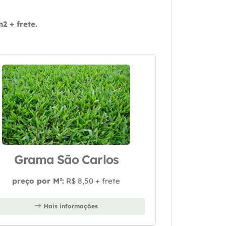
 + frete.
Grama São Carlos
preço por M²:
R$ 8,50 + frete
Mais informações