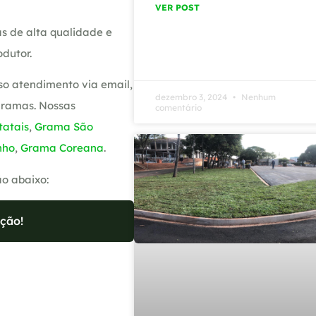
VER POST
s de alta qualidade e
dutor.
so atendimento via email,
dezembro 3, 2024
Nenhum
gramas. Nossas
comentário
atais
,
Grama São
nho
,
Grama Coreana
.
ão abaixo:
ção!