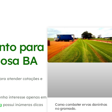
nto para
gosa BA
ara atender cotações e
tenha interesse apenas em
Como combater ervas daninhas
g
possui inúmeras dicas
no gramado.