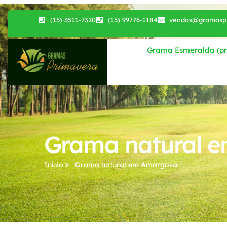
(15) 3511-7320
(15) 99776-1184
vendas@gramaspr
Grama Esmeralda (pri
Grama natural 
Início
Grama natural​ em Amargosa