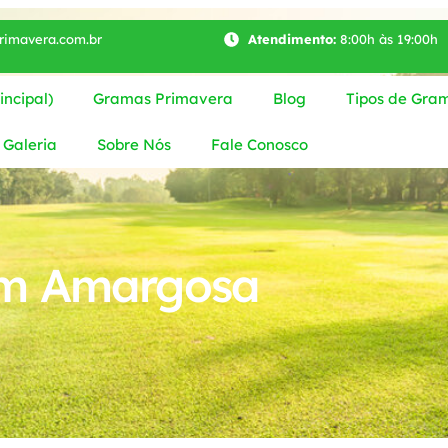
imavera.com.br
Atendimento:
8:00h às 19:00h
ncipal)
Gramas Primavera
Blog
Tipos de Gra
Galeria
Sobre Nós
Fale Conosco
em Amargosa