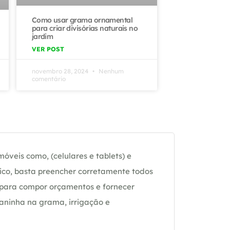
Como usar grama ornamental
para criar divisórias naturais no
jardim
VER POST
novembro 28, 2024
Nenhum
comentário
óveis como, (celulares e tablets) e
ico, basta preencher corretamente todos
 para compor orçamentos e fornecer
daninha na grama, irrigação e