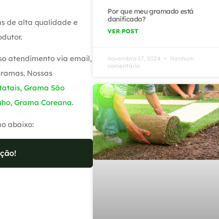
Por que meu gramado está
danificado?
s de alta qualidade e
VER POST
dutor.
so atendimento via email,
novembro 17, 2024
Nenhum
comentário
gramas. Nossas
atais
,
Grama São
nho
,
Grama Coreana
.
ão abaixo:
ção!