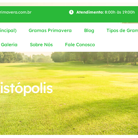
imavera.com.br
Atendimento:
8:00h às 19:00h
ncipal)
Gramas Primavera
Blog
Tipos de Gra
Galeria
Sobre Nós
Fale Conosco
stópolis