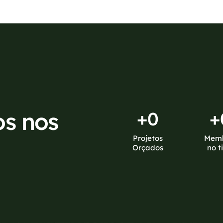
os nos
+
0
+
Projetos
Mem
Orçados
no t