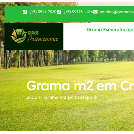
(15) 3511-7320
(15) 99776-1184
vendas@gramaspr
Grama Esmeralda (pri
Grama m2 em Cri
Início
Grama m2​ em Cristópolis