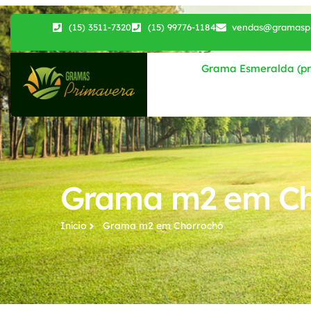
(15) 3511-7320
(15) 99776-1184
vendas@gramaspr
Grama Esmeralda (pri
Grama m2 em Ch
Início
Grama m2​ em Chorrochó