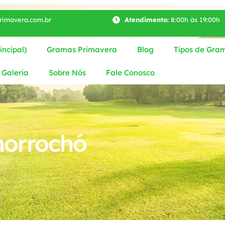
imavera.com.br
Atendimento:
8:00h às 19:00h
ncipal)
Gramas Primavera
Blog
Tipos de Gra
Galeria
Sobre Nós
Fale Conosco
orrochó