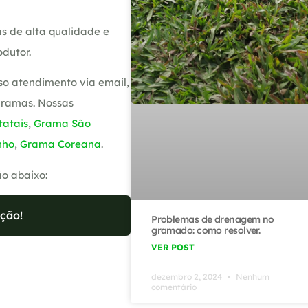
s de alta qualidade e
dutor.
so atendimento via email,
gramas. Nossas
atais
,
Grama São
nho
,
Grama Coreana
.
ão abaixo:
ção!
Problemas de drenagem no
gramado: como resolver.
VER POST
dezembro 2, 2024
Nenhum
comentário