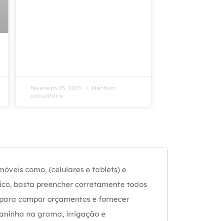
fevereiro 25, 2025
Nenhum
comentário
óveis como, (celulares e tablets) e
ico, basta preencher corretamente todos
 para compor orçamentos e fornecer
daninha na grama, irrigação e