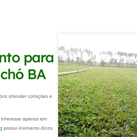
nto para
ochó BA
ara atender cotações e
 interesse apenas em
g
possui inúmeras dicas