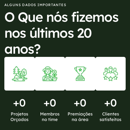
ALGUNS DADOS IMPORTANTES
O Que nós fizemos
nos últimos 20
anos?
+
0
+
0
+
0
+
0
Projetos
Membros
Premiações
Clientes
Orçados
no time
na área
satisfeitos