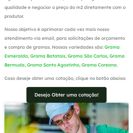
qualidade e negociar o preço do m2 diretamente com o
produtor.
Nosso objetivo é aprimorar cada vez mais nosso
atendimento via email, para solicitações de orçamento
e compra de gramas. Nossas variedades são:
Grama
Esmeralda
,
Grama Batatais
,
Grama São Carlos
,
Grama
Bermuda
,
Grama Santo Agostinho
,
Grama Coreana
.
Caso deseje obter uma cotação, clique no botão abaixo:
Desejo Obter uma cotação!