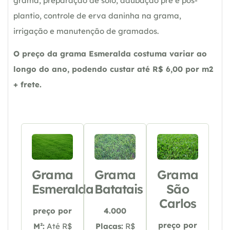
grama, preparação de solo, adubação pré e pós-
plantio, controle de erva daninha na grama,
irrigação e manutenção de gramados.
O preço da grama Esmeralda costuma variar ao
longo do ano, podendo custar até R$ 6,00 por m2
+ frete.
Grama
Grama
Grama
Esmeralda
Batatais
São
Carlos
preço por
4.000
preço por
M²:
Até R$
Placas:
R$