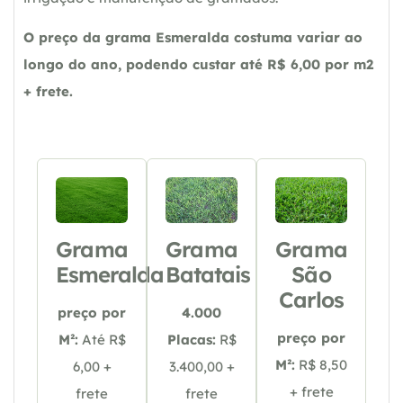
O preço da grama Esmeralda costuma variar ao
longo do ano, podendo custar até R$ 6,00 por m2
+ frete.
Grama
Grama
Grama
Esmeralda
Batatais
São
Carlos
preço por
4.000
preço por
M²:
Até R$
Placas:
R$
M²:
R$ 8,50
6,00 +
3.400,00 +
+ frete
frete
frete