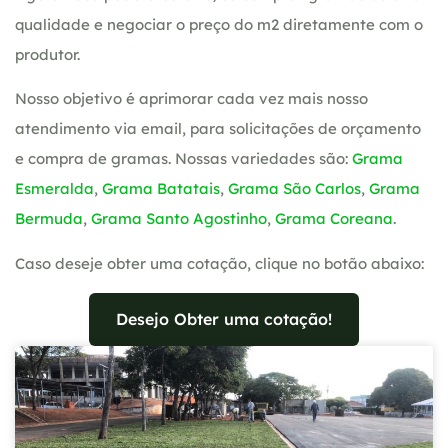
qualidade e negociar o preço do m2 diretamente com o
produtor.
Nosso objetivo é aprimorar cada vez mais nosso
atendimento via email, para solicitações de orçamento
e compra de gramas. Nossas variedades são:
Grama
Esmeralda
,
Grama Batatais
,
Grama São Carlos
,
Grama
Bermuda
,
Grama Santo Agostinho
,
Grama Coreana
.
Caso deseje obter uma cotação, clique no botão abaixo:
Desejo Obter uma cotação!