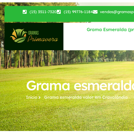
(15) 3511-7320
(15) 99776-1184
vendas@gramaspr
Grama Esmeralda (pri
Grama esmeralda
Início
Grama esmeralda valor​ em Cravolândia