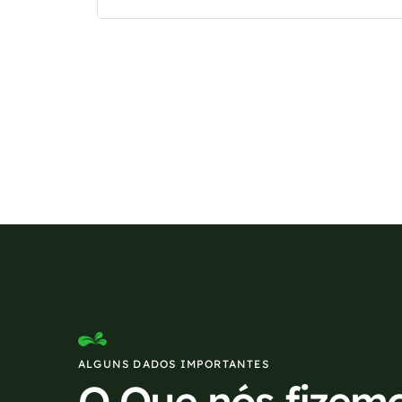
Se preferir, estamos di
ALGUNS DADOS IMPORTANTES
O Que nós fizem