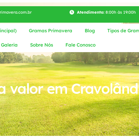
imavera.com.br
Atendimento:
8:00h às 19:00h
ncipal)
Gramas Primavera
Blog
Tipos de Gra
Galeria
Sobre Nós
Fale Conosco
 valor em Cravolând