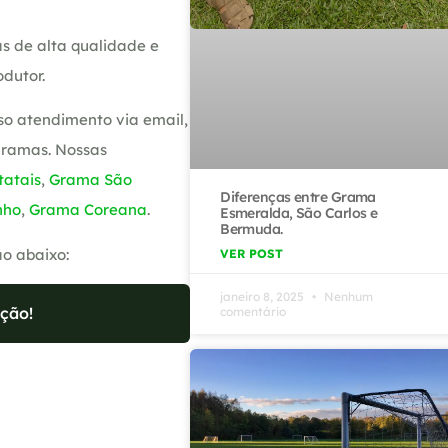
s de alta qualidade e
dutor.
so atendimento via email,
gramas. Nossas
atais
,
Grama São
Diferenças entre Grama
nho
,
Grama Coreana
.
Esmeralda, São Carlos e
Bermuda.
ão abaixo:
VER POST
janeiro 8, 2025
Nenhum
ção!
comentário