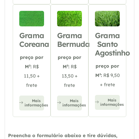
Grama
Grama
Grama
Coreana
Bermuda
Santo
Agostinho
preço por
preço por
preço por
M²:
R$
M²:
R$
M²:
R$ 9,50
11,50 +
13,50 +
+ frete
frete
frete
Mais
Mais
Mais
informações
informações
informações
Preencha o formulário abaixo e tire dúvidas,