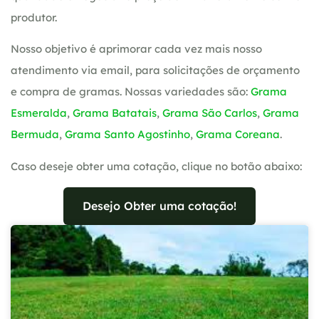
produtor.
Nosso objetivo é aprimorar cada vez mais nosso
atendimento via email, para solicitações de orçamento
e compra de gramas. Nossas variedades são:
Grama
Esmeralda
,
Grama Batatais
,
Grama São Carlos
,
Grama
Bermuda
,
Grama Santo Agostinho
,
Grama Coreana
.
Caso deseje obter uma cotação, clique no botão abaixo:
Desejo Obter uma cotação!