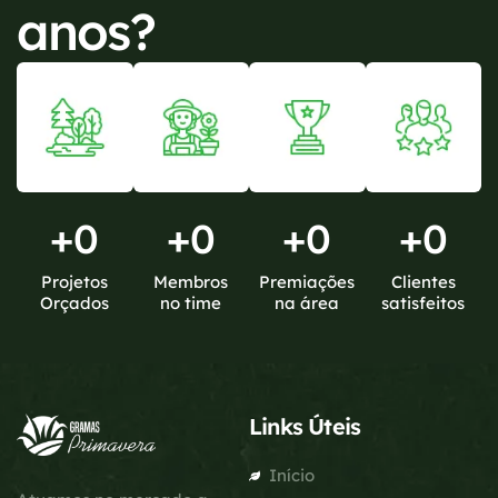
anos?
+
0
+
0
+
0
+
0
Projetos
Membros
Premiações
Clientes
Orçados
no time
na área
satisfeitos
Links Úteis
Início