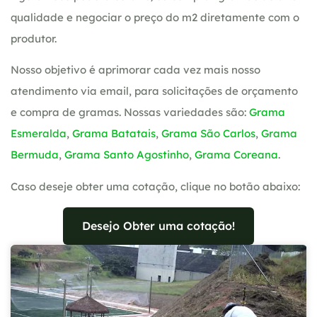
qualidade e negociar o preço do m2 diretamente com o
produtor.
Nosso objetivo é aprimorar cada vez mais nosso
atendimento via email, para solicitações de orçamento
e compra de gramas. Nossas variedades são:
Grama
Esmeralda
,
Grama Batatais
,
Grama São Carlos
,
Grama
Bermuda
,
Grama Santo Agostinho
,
Grama Coreana
.
Caso deseje obter uma cotação, clique no botão abaixo:
Desejo Obter uma cotação!