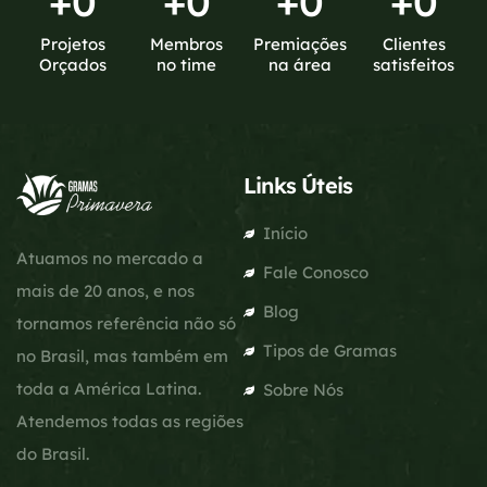
+
0
+
0
+
0
+
0
Projetos
Membros
Premiações
Clientes
Orçados
no time
na área
satisfeitos
Links Úteis
Início
Atuamos no mercado a
Fale Conosco
mais de 20 anos, e nos
Blog
tornamos referência não só
Tipos de Gramas
no Brasil, mas também em
toda a América Latina.
Sobre Nós
Atendemos todas as regiões
do Brasil.