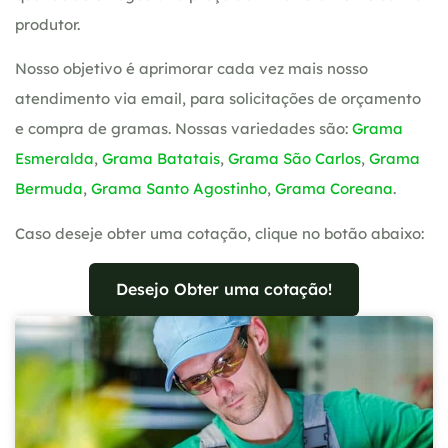
produtor.
Nosso objetivo é aprimorar cada vez mais nosso
atendimento via email, para solicitações de orçamento
e compra de gramas. Nossas variedades são:
Grama
Esmeralda
,
Grama Batatais
,
Grama São Carlos
,
Grama
Bermuda
,
Grama Santo Agostinho
,
Grama Coreana
.
Caso deseje obter uma cotação, clique no botão abaixo:
Desejo Obter uma cotação!