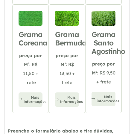
Grama
Grama
Grama
Coreana
Bermuda
Santo
Agostinho
preço por
preço por
preço por
M²:
R$
M²:
R$
M²:
R$ 9,50
11,50 +
13,50 +
+ frete
frete
frete
Mais
Mais
Mais
informações
informações
informações
Preencha o formulário abaixo e tire dúvidas,