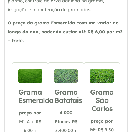
plantio, controle de erva daninha na grama,
irrigação e manutenção de gramados.
O preço da grama Esmeralda costuma variar ao
longo do ano, podendo custar até R$ 6,00 por m2
+ frete.
Grama
Grama
Grama
Esmeralda
Batatais
São
Carlos
preço por
4.000
preço por
M²:
Até R$
Placas:
R$
M²:
R$ 8,50
6,00 +
3.400,00 +