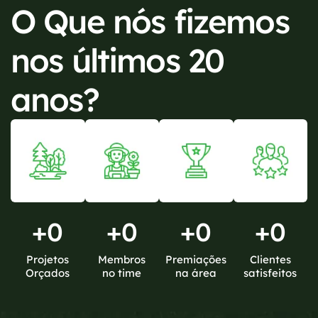
O Que nós fizemos
nos últimos 20
anos?
+
0
+
0
+
0
+
0
Projetos
Membros
Premiações
Clientes
Orçados
no time
na área
satisfeitos