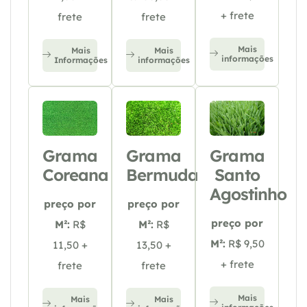
+ frete
frete
frete
Mais
Mais
Mais
informações
Informações
informações
Grama
Grama
Grama
Coreana
Bermuda
Santo
Agostinho
preço por
preço por
preço por
M²:
R$
M²:
R$
M²:
R$ 9,50
11,50 +
13,50 +
+ frete
frete
frete
Mais
Mais
Mais