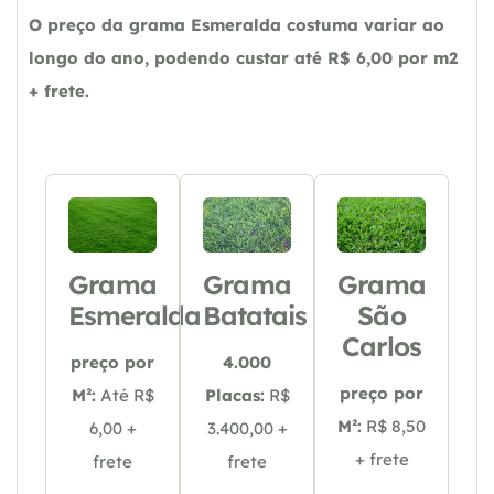
O preço da grama Esmeralda costuma variar ao
longo do ano, podendo custar até R$ 6,00 por m2
+ frete.
Grama
Grama
Grama
Esmeralda
Batatais
São
Carlos
preço por
4.000
preço por
M²:
Até R$
Placas:
R$
M²:
R$ 8,50
6,00 +
3.400,00 +
+ frete
frete
frete