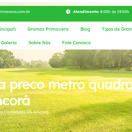
imavera.com.br
Atendimento:
8:00h às 19:00h
ncipal)
Gramas Primavera
Blog
Tipos de Gra
Galeria
Sobre Nós
Fale Conosco
a preco metro quadr
ncorá
m Contendas do Sincorá