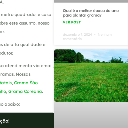
A.
Qual é a melhor época do ano
 metro quadrado, e caso
para plantar grama?
VER POST
bre este assunto, nosso
ar.
dezembro 7, 2024
Nenhum
comentário
s de alta qualidade e
dutor.
so atendimento via email,
gramas. Nossas
atais
,
Grama São
nho
,
Grama Coreana
.
ão abaixo:
ção!