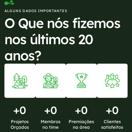
ALGUNS DADOS IMPORTANTES
O Que nós fizemos
nos últimos 20
anos?
+
0
+
0
+
0
+
0
Projetos
Membros
Premiações
Clientes
Orçados
no time
na área
satisfeitos