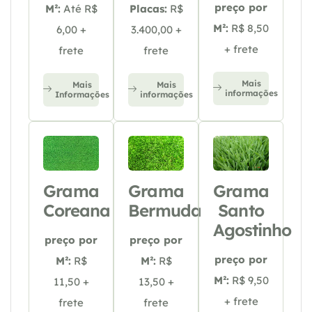
preço por
M²:
Até R$
Placas:
R$
M²:
R$ 8,50
6,00 +
3.400,00 +
+ frete
frete
frete
Mais
Mais
Mais
informações
Informações
informações
Grama
Grama
Grama
Coreana
Bermuda
Santo
Agostinho
preço por
preço por
preço por
M²:
R$
M²:
R$
M²:
R$ 9,50
11,50 +
13,50 +
+ frete
frete
frete