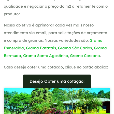
qualidade e negociar o preço do m2 diretamente com o
produtor.
Nosso objetivo é aprimorar cada vez mais nosso
atendimento via email, para solicitações de orçamento
e compra de gramas. Nossas variedades são:
Grama
Esmeralda
,
Grama Batatais
,
Grama São Carlos
,
Grama
Bermuda
,
Grama Santo Agostinho
,
Grama Coreana
.
Caso deseje obter uma cotação, clique no botão abaixo:
Desejo Obter uma cotação!