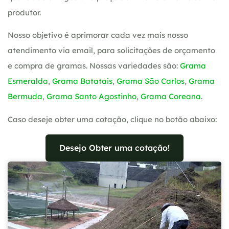
produtor.
Nosso objetivo é aprimorar cada vez mais nosso
atendimento via email, para solicitações de orçamento
e compra de gramas. Nossas variedades são:
Grama
Esmeralda
,
Grama Batatais
,
Grama São Carlos
,
Grama
Bermuda
,
Grama Santo Agostinho
,
Grama Coreana
.
Caso deseje obter uma cotação, clique no botão abaixo:
Desejo Obter uma cotação!