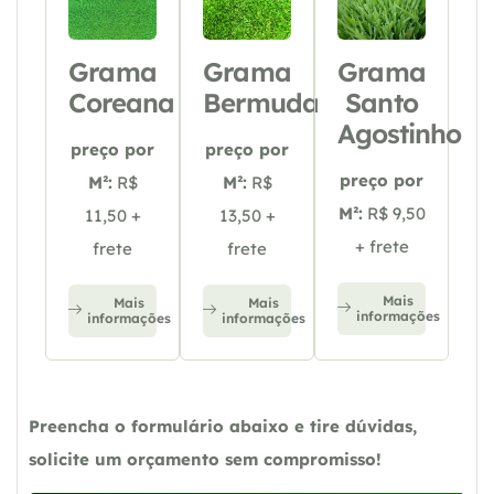
Grama
Grama
Grama
Coreana
Bermuda
Santo
Agostinho
preço por
preço por
preço por
M²:
R$
M²:
R$
M²:
R$ 9,50
11,50 +
13,50 +
+ frete
frete
frete
Mais
Mais
Mais
informações
informações
informações
Preencha o formulário abaixo e tire dúvidas,
solicite um orçamento sem compromisso!