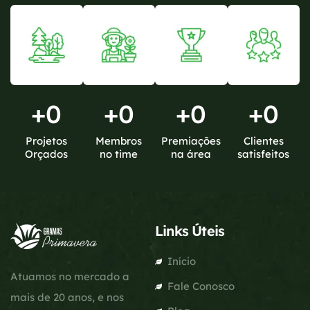
+
0
+
0
+
0
+
0
Projetos
Membros
Premiações
Clientes
Orçados
no time
na área
satisfeitos
Links Úteis
Início
Atuamos no mercado a
Fale Conosco
mais de 20 anos, e nos