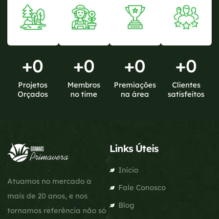
+
0
+
0
+
0
+
0
Projetos
Membros
Premiações
Clientes
Orçados
no time
na área
satisfeitos
Links Úteis
Início
Atuamos no mercado a
Fale Conosco
mais de 20 anos, e nos
Blog
tornamos referência não só