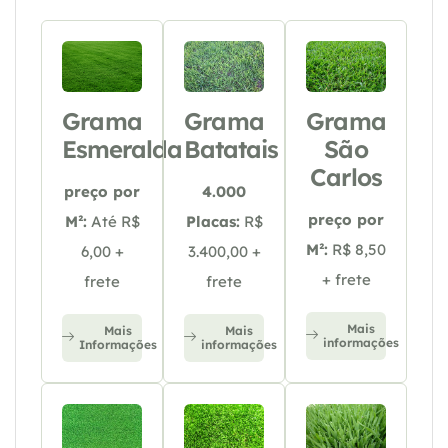
Grama
Grama
Grama
Esmeralda
Batatais
São
Carlos
preço por
4.000
preço por
M²:
Até R$
Placas:
R$
M²:
R$ 8,50
6,00 +
3.400,00 +
+ frete
frete
frete
Mais
Mais
Mais
informações
Informações
informações