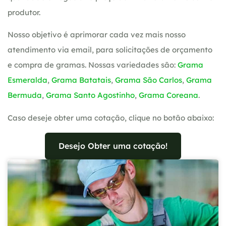
produtor.
Nosso objetivo é aprimorar cada vez mais nosso
atendimento via email, para solicitações de orçamento
e compra de gramas. Nossas variedades são:
Grama
Esmeralda
,
Grama Batatais
,
Grama São Carlos
,
Grama
Bermuda
,
Grama Santo Agostinho
,
Grama Coreana
.
Caso deseje obter uma cotação, clique no botão abaixo:
Desejo Obter uma cotação!