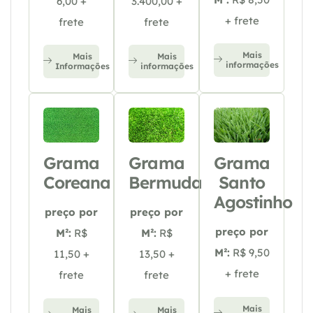
6,00 +
3.400,00 +
+ frete
frete
frete
Mais
Mais
Mais
informações
Informações
informações
Grama
Grama
Grama
Coreana
Bermuda
Santo
Agostinho
preço por
preço por
preço por
M²:
R$
M²:
R$
M²:
R$ 9,50
11,50 +
13,50 +
+ frete
frete
frete
Mais
Mais
Mais