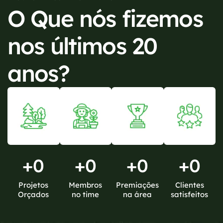
O Que nós fizemos
nos últimos 20
anos?
+
0
+
0
+
0
+
0
Projetos
Membros
Premiações
Clientes
Orçados
no time
na área
satisfeitos