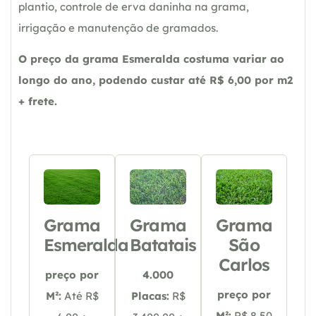
plantio, controle de erva daninha na grama,
irrigação e manutenção de gramados.
O preço da grama Esmeralda costuma variar ao
longo do ano, podendo custar até R$ 6,00 por m2
+ frete.
Grama
Grama
Grama
Esmeralda
Batatais
São
Carlos
preço por
4.000
preço por
M²:
Até R$
Placas:
R$
M²:
R$ 8,50