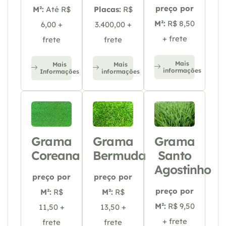
preço por
M²:
Até R$
Placas:
R$
M²:
R$ 8,50
6,00 +
3.400,00 +
+ frete
frete
frete
Mais
Mais
Mais
informações
Informações
informações
Grama
Grama
Grama
Coreana
Bermuda
Santo
Agostinho
preço por
preço por
preço por
M²:
R$
M²:
R$
M²:
R$ 9,50
11,50 +
13,50 +
+ frete
frete
frete