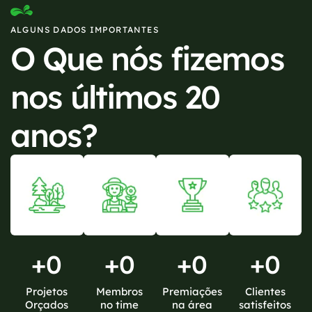
ALGUNS DADOS IMPORTANTES
O Que nós fizemos
nos últimos 20
anos?
+
0
+
0
+
0
+
0
Projetos
Membros
Premiações
Clientes
Orçados
no time
na área
satisfeitos