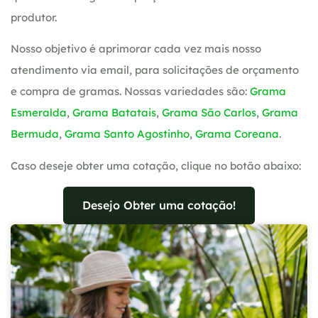
produtor.
Nosso objetivo é aprimorar cada vez mais nosso
atendimento via email, para solicitações de orçamento
e compra de gramas. Nossas variedades são:
Grama
Esmeralda
,
Grama Batatais
,
Grama São Carlos
,
Grama
Bermuda
,
Grama Santo Agostinho
,
Grama Coreana
.
Caso deseje obter uma cotação, clique no botão abaixo:
Desejo Obter uma cotação!