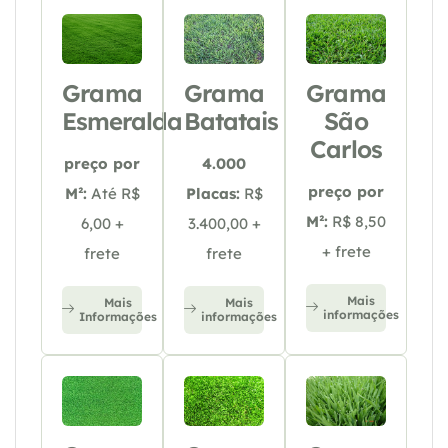
Grama
Grama
Grama
Esmeralda
Batatais
São
Carlos
preço por
4.000
preço por
M²:
Até R$
Placas:
R$
M²:
R$ 8,50
6,00 +
3.400,00 +
+ frete
frete
frete
Mais
Mais
Mais
informações
Informações
informações