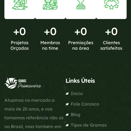
+
0
+
0
+
0
+
0
Projetos
Membros
Premiações
Clientes
Orçados
no time
na área
satisfeitos
Links Úteis
Início
Atuamos no mercado a
Fale Conosco
mais de 20 anos, e nos
Blog
tornamos referência não só
Tipos de Gramas
no Brasil, mas também em