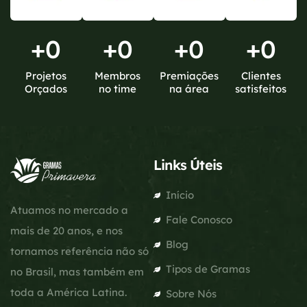
+
0
+
0
+
0
+
0
Projetos
Membros
Premiações
Clientes
Orçados
no time
na área
satisfeitos
Links Úteis
Início
Atuamos no mercado a
Fale Conosco
mais de 20 anos, e nos
Blog
tornamos referência não só
Tipos de Gramas
no Brasil, mas também em
toda a América Latina.
Sobre Nós