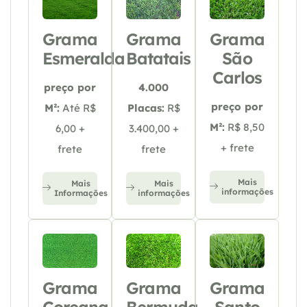
Grama
Grama
Grama
Esmeralda
Batatais
São
Carlos
preço por
4.000
preço por
M²:
Até R$
Placas:
R$
M²:
R$ 8,50
6,00 +
3.400,00 +
+ frete
frete
frete
Mais
Mais
Mais
informações
Informações
informações
Grama
Grama
Grama
Coreana
Bermuda
Santo