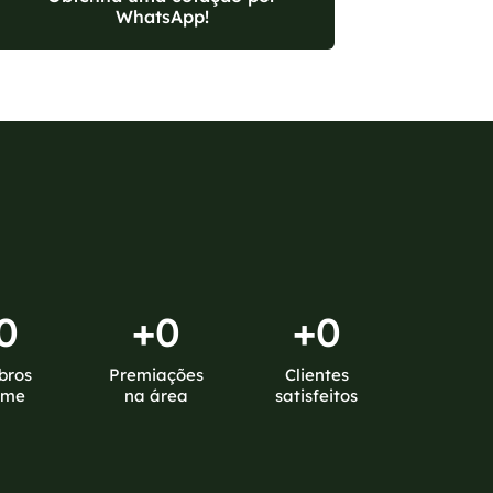
WhatsApp!
0
+
0
+
0
bros
Premiações
Clientes
ime
na área
satisfeitos