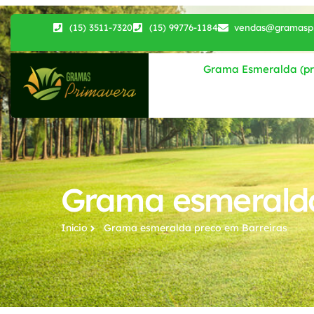
(15) 3511-7320
(15) 99776-1184
vendas@gramaspr
Grama Esmeralda (pri
Grama esmeralda
Início
Grama esmeralda preco​ em Barreiras