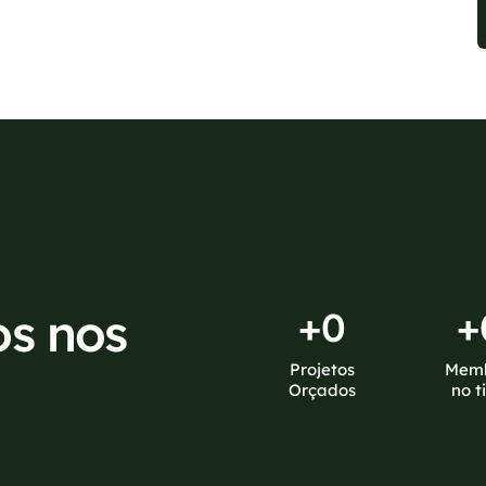
os nos
+
0
+
Projetos
Mem
Orçados
no t