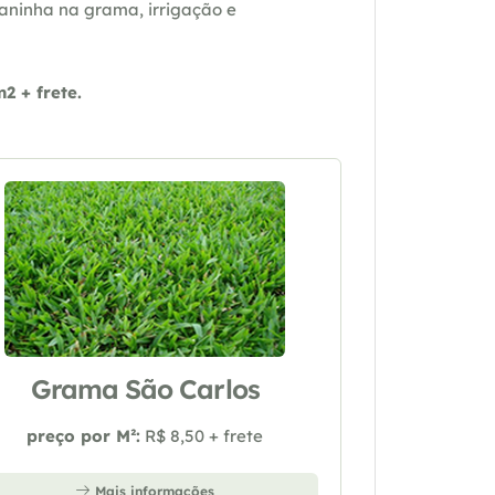
daninha na grama, irrigação e
 + frete.
Grama São Carlos
preço por M²:
R$ 8,50 + frete
Mais informações