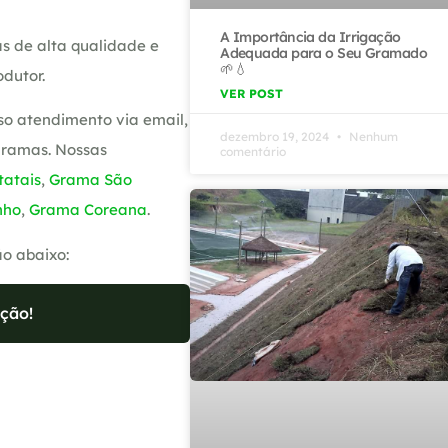
A Importância da Irrigação
s de alta qualidade e
Adequada para o Seu Gramado
🌱💧
dutor.
VER POST
so atendimento via email,
dezembro 19, 2024
Nenhum
gramas. Nossas
comentário
atais
,
Grama São
nho
,
Grama Coreana
.
ão abaixo:
ção!