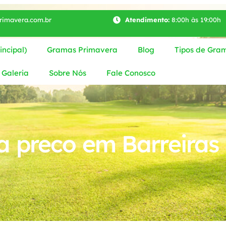
imavera.com.br
Atendimento:
8:00h às 19:00h
ncipal)
Gramas Primavera
Blog
Tipos de Gra
Galeria
Sobre Nós
Fale Conosco
 preco em Barreiras