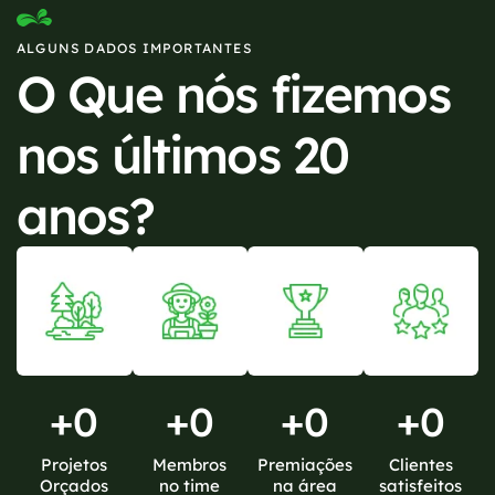
ALGUNS DADOS IMPORTANTES
O Que nós fizemos
nos últimos 20
anos?
+
0
+
0
+
0
+
0
Projetos
Membros
Premiações
Clientes
Orçados
no time
na área
satisfeitos