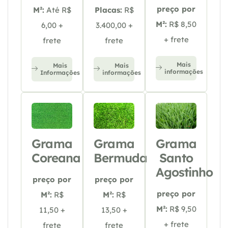
preço por
M²:
Até R$
Placas:
R$
M²:
R$ 8,50
6,00 +
3.400,00 +
+ frete
frete
frete
Mais
Mais
Mais
informações
Informações
informações
Grama
Grama
Grama
Coreana
Bermuda
Santo
Agostinho
preço por
preço por
preço por
M²:
R$
M²:
R$
M²:
R$ 9,50
11,50 +
13,50 +
+ frete
frete
frete