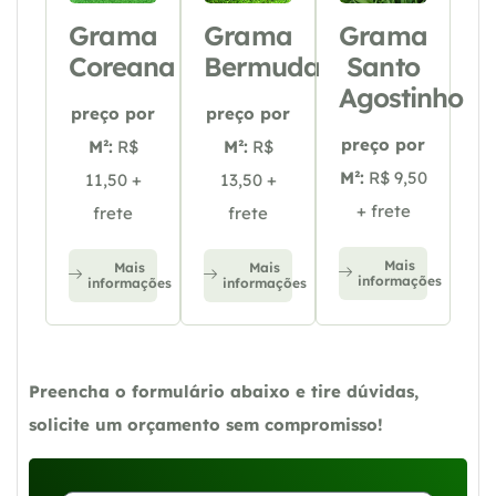
Grama
Grama
Grama
Coreana
Bermuda
Santo
Agostinho
preço por
preço por
preço por
M²:
R$
M²:
R$
M²:
R$ 9,50
11,50 +
13,50 +
+ frete
frete
frete
Mais
Mais
Mais
informações
informações
informações
Preencha o formulário abaixo e tire dúvidas,
solicite um orçamento sem compromisso!