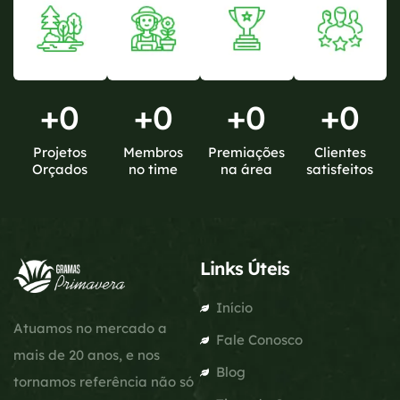
+
0
+
0
+
0
+
0
Projetos
Membros
Premiações
Clientes
Orçados
no time
na área
satisfeitos
Links Úteis
Início
Atuamos no mercado a
Fale Conosco
mais de 20 anos, e nos
Blog
tornamos referência não só