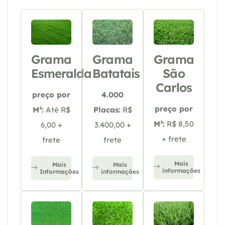
Grama
Grama
Grama
Esmeralda
Batatais
São
Carlos
preço por
4.000
preço por
M²:
Até R$
Placas:
R$
M²:
R$ 8,50
6,00 +
3.400,00 +
+ frete
frete
frete
Mais
Mais
Mais
informações
Informações
informações