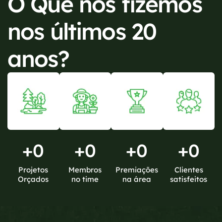
O Que nós fizemos
nos últimos 20
anos?
+
0
+
0
+
0
+
0
Projetos
Membros
Premiações
Clientes
Orçados
no time
na área
satisfeitos