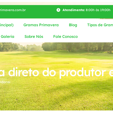
imavera.com.br
Atendimento:
8:00h às 19:00h
ncipal)
Gramas Primavera
Blog
Tipos de Gra
Galeria
Sobre Nós
Fale Conosco
 direto do produtor 
ndaraí