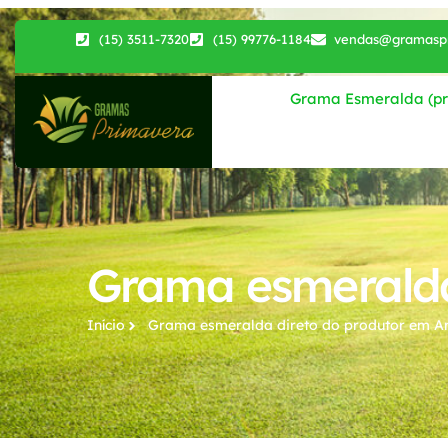
(15) 3511-7320
(15) 99776-1184
vendas@gramaspr
Grama Esmeralda (pri
Grama esmeralda
Início
Grama esmeralda direto do produtor​ em A