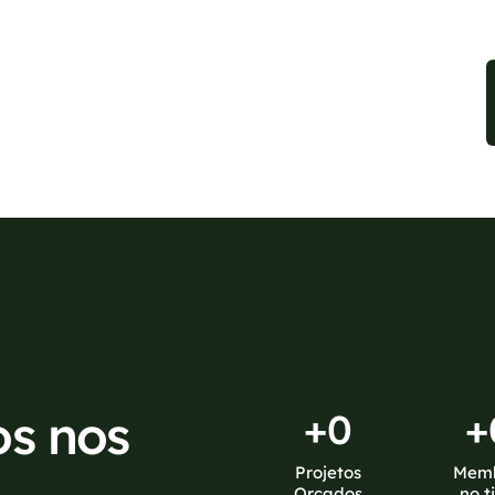
sponíveis no WhatsApp!
os nos
+
0
+
Projetos
Mem
Orçados
no t