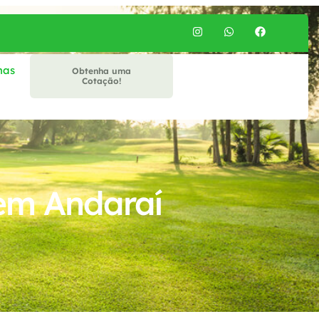
mas
Obtenha uma
Cotação!
em Andaraí