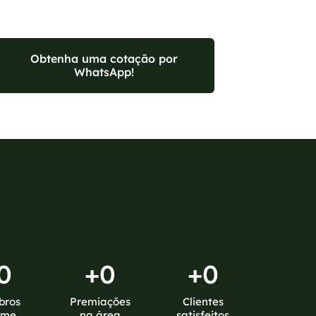
Obtenha uma cotação por
WhatsApp!
0
+
0
+
0
bros
Premiações
Clientes
ime
na área
satisfeitos