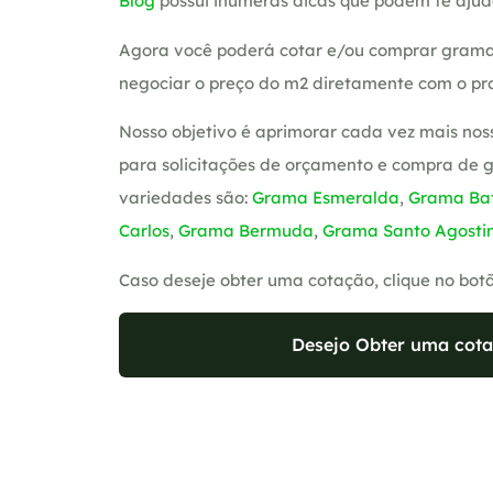
Blog
possui inúmeras dicas que podem te ajud
Agora você poderá cotar e/ou comprar grama
negociar o preço do m2 diretamente com o pro
Nosso objetivo é aprimorar cada vez mais nos
para solicitações de orçamento e compra de 
variedades são:
Grama Esmeralda
,
Grama Bat
Carlos
,
Grama Bermuda
,
Grama Santo Agosti
Caso deseje obter uma cotação, clique no bot
Desejo Obter uma cota