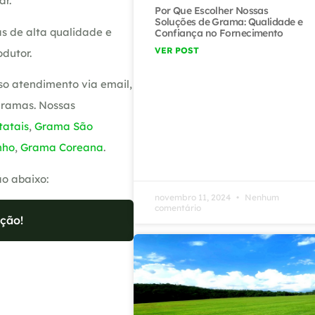
ar.
Por Que Escolher Nossas
Soluções de Grama: Qualidade e
s de alta qualidade e
Confiança no Fornecimento
VER POST
dutor.
so atendimento via email,
gramas. Nossas
atais
,
Grama São
nho
,
Grama Coreana
.
ão abaixo:
novembro 11, 2024
Nenhum
comentário
ção!