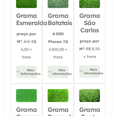
Grama
Grama
Grama
Esmeralda
Batatais
São
Carlos
preço por
4.000
preço por
M²:
Até R$
Placas:
R$
M²:
R$ 8,50
6,00 +
3.400,00 +
+ frete
frete
frete
Mais
Mais
Mais
informações
Informações
informações
Grama
Grama
Grama