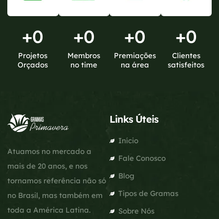
+
0
+
0
+
0
+
0
Projetos
Membros
Premiações
Clientes
Orçados
no time
na área
satisfeitos
Links Úteis
Início
Atuamos no mercado a
Fale Conosco
mais de 20 anos, e nos
Blog
tornamos referência não só
Tipos de Gramas
no Brasil, mas também em
toda a América Latina.
Sobre Nós