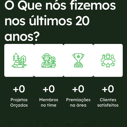
O Que nós fizemos
nos últimos 20
anos?
+
0
+
0
+
0
+
0
Projetos
Membros
Premiações
Clientes
Orçados
no time
na área
satisfeitos