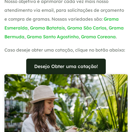
Nosso objetivo é aprimorar cada vez mais nosso
atendimento via email, para solicitações de orçamento
e compra de gramas. Nossas variedades são:
Grama
Esmeralda
,
Grama Batatais
,
Grama São Carlos
,
Grama
Bermuda
,
Grama Santo Agostinho
,
Grama Coreana
.
Caso deseje obter uma cotação, clique no botão abaixo:
Desejo Obter uma cotação!