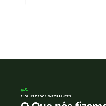
Se preferir, estamos di
ALGUNS DADOS IMPORTANTES
O Que nós fizem