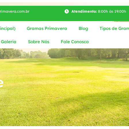
imavera.com.br
Atendimento:
8:00h às 19:00h
ncipal)
Gramas Primavera
Blog
Tipos de Gra
Galeria
Sobre Nós
Fale Conosco
e