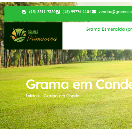
(15) 3511-7320
(15) 99776-1184
vendas@gramaspr
Grama Esmeralda (pri
Grama em Cond
Início
Grama​ em Conde