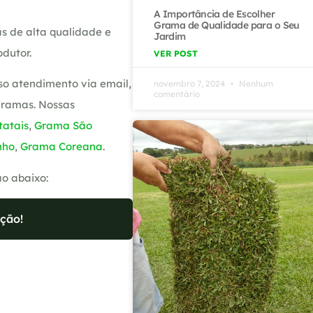
A Importância de Escolher
Grama de Qualidade para o Seu
s de alta qualidade e
Jardim
dutor.
VER POST
so atendimento via email,
novembro 7, 2024
Nenhum
comentário
gramas. Nossas
atais
,
Grama São
nho
,
Grama Coreana
.
ão abaixo:
ção!