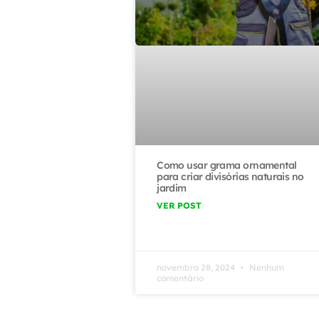
Como usar grama ornamental
para criar divisórias naturais no
jardim
VER POST
novembro 28, 2024
Nenhum
comentário