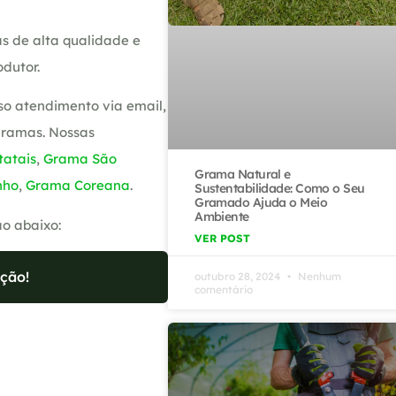
s de alta qualidade e
dutor.
so atendimento via email,
gramas. Nossas
atais
,
Grama São
Grama Natural e
nho
,
Grama Coreana
.
Sustentabilidade: Como o Seu
Gramado Ajuda o Meio
Ambiente
ão abaixo:
VER POST
ção!
outubro 28, 2024
Nenhum
comentário