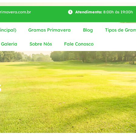
imavera.com.br
Atendimento:
8:00h às 19:00h
ncipal)
Gramas Primavera
Blog
Tipos de Gra
Galeria
Sobre Nós
Fale Conosco
s