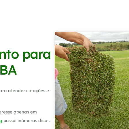
nto para
 BA
ara atender cotações e
teresse apenas em
g
possui inúmeras dicas