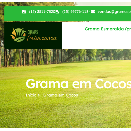
(15) 3511-7320
(15) 99776-1184
vendas@gramaspr
Grama Esmeralda (pri
Grama em Coco
Início
Grama​ em Cocos