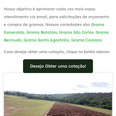
Nosso objetivo é aprimorar cada vez mais nosso
atendimento via email, para solicitações de orçamento
e compra de gramas. Nossas variedades são:
Grama
Esmeralda
,
Grama Batatais
,
Grama São Carlos
,
Grama
Bermuda
,
Grama Santo Agostinho
,
Grama Coreana
.
Caso deseje obter uma cotação, clique no botão abaixo:
Desejo Obter uma cotação!