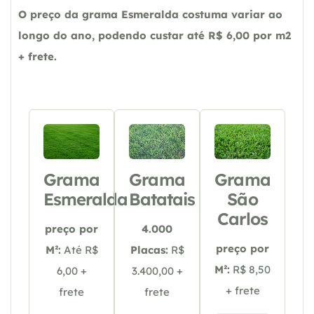
O preço da grama Esmeralda costuma variar ao
longo do ano, podendo custar até R$ 6,00 por m2
+ frete.
Grama
Grama
Grama
Esmeralda
Batatais
São
Carlos
preço por
4.000
preço por
M²:
Até R$
Placas:
R$
M²:
R$ 8,50
6,00 +
3.400,00 +
+ frete
frete
frete