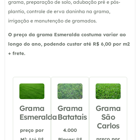
grama, preparação de solo, adubação pré e pós-
plantio, controle de erva daninha na grama,
irrigação e manutenção de gramados.
O preço da grama Esmeralda costuma variar ao
longo do ano, podendo custar até R$ 6,00 por m2
+ frete.
Grama
Grama
Grama
Esmeralda
Batatais
São
Carlos
preço por
4.000
preço por
M²:
Até R$
Placas:
R$