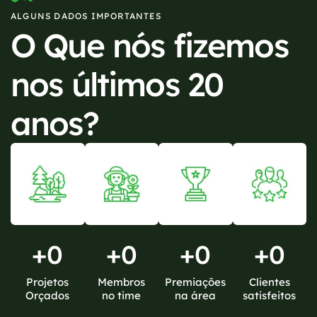
ALGUNS DADOS IMPORTANTES
O Que nós fizemos
nos últimos 20
anos?
+
0
+
0
+
0
+
0
Projetos
Membros
Premiações
Clientes
Orçados
no time
na área
satisfeitos