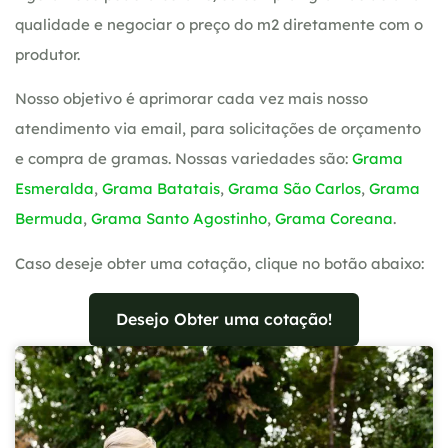
qualidade e negociar o preço do m2 diretamente com o
produtor.
Nosso objetivo é aprimorar cada vez mais nosso
atendimento via email, para solicitações de orçamento
e compra de gramas. Nossas variedades são:
Grama
Esmeralda
,
Grama Batatais
,
Grama São Carlos
,
Grama
Bermuda
,
Grama Santo Agostinho
,
Grama Coreana
.
Caso deseje obter uma cotação, clique no botão abaixo:
Desejo Obter uma cotação!