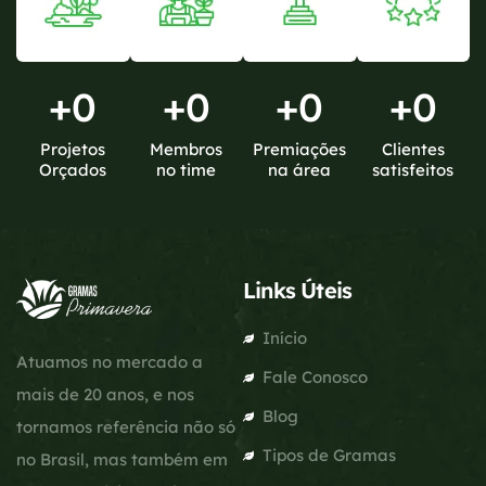
+
0
+
0
+
0
+
0
Projetos
Membros
Premiações
Clientes
Orçados
no time
na área
satisfeitos
Links Úteis
Início
Atuamos no mercado a
Fale Conosco
mais de 20 anos, e nos
Blog
tornamos referência não só
Tipos de Gramas
no Brasil, mas também em