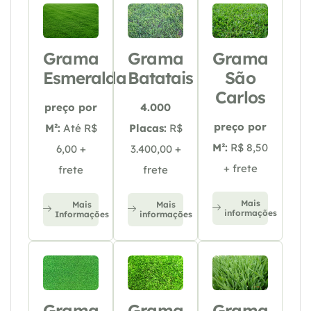
Grama
Grama
Grama
Esmeralda
Batatais
São
Carlos
preço por
4.000
preço por
M²:
Até R$
Placas:
R$
M²:
R$ 8,50
6,00 +
3.400,00 +
+ frete
frete
frete
Mais
Mais
Mais
informações
Informações
informações
Grama
Grama
Grama