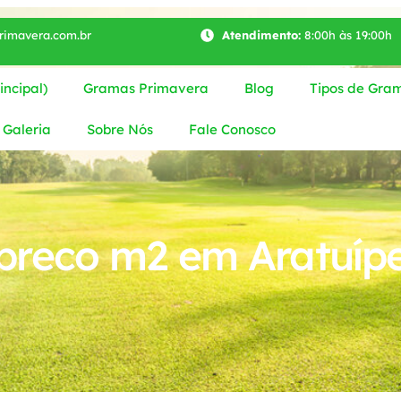
imavera.com.br
Atendimento:
8:00h às 19:00h
ncipal)
Gramas Primavera
Blog
Tipos de Gra
Galeria
Sobre Nós
Fale Conosco
reco m2 em Aratuíp