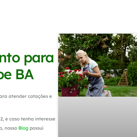
nto para
ípe BA
ara atender cotações e
, e caso tenha interesse
o, nosso
Blog
possui