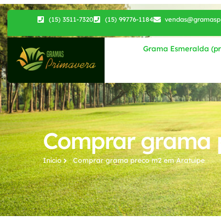
(15) 3511-7320
(15) 99776-1184
vendas@gramaspr
Grama Esmeralda (pri
Comprar grama p
Início
Comprar grama preco m2​ em Aratuípe