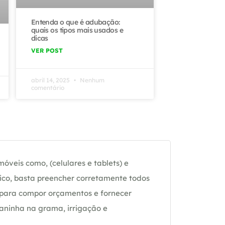
Entenda o que é adubação:
quais os tipos mais usados e
dicas
VER POST
abril 14, 2025
Nenhum
comentário
óveis como, (celulares e tablets) e
ico, basta preencher corretamente todos
 para compor orçamentos e fornecer
daninha na grama, irrigação e