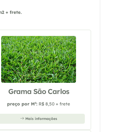
 + frete.
Grama São Carlos
preço por M²:
R$ 8,50 + frete
Mais informações