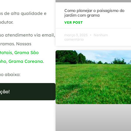
Como planejar o paisagismo do
s de alta qualidade e
jardim com grama
dutor.
VER POST
so atendimento via email,
março 3, 2025
Nenhum
comentário
gramas. Nossas
atais
,
Grama São
nho
,
Grama Coreana
.
ão abaixo:
ção!