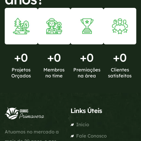
+
0
+
0
+
0
+
0
Projetos
Membros
Premiações
Clientes
Orçados
no time
na área
satisfeitos
Links Úteis
Início
Atuamos no mercado a
Fale Conosco