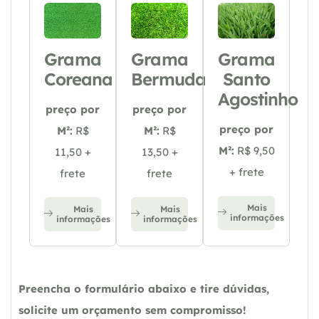
Grama
Grama
Grama
Coreana
Bermuda
Santo
Agostinho
preço por
preço por
preço por
M²:
R$
M²:
R$
M²:
R$ 9,50
11,50 +
13,50 +
+ frete
frete
frete
Mais
Mais
Mais
informações
informações
informações
Preencha o formulário abaixo e tire dúvidas,
solicite um orçamento sem compromisso!