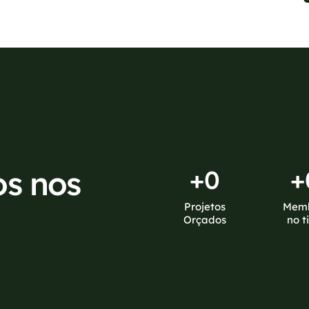
os nos
+
0
+
Projetos
Mem
Orçados
no t