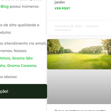
jardim
o
Blog
possui inúmeras
VER POST
s de alta qualidade e
novembro 28, 2024
Nenhum
comentário
dutor.
so atendimento via email,
gramas. Nossas
atais
,
Grama São
nho
,
Grama Coreana
.
ão abaixo:
ção!
O que acontece se nunca cortar