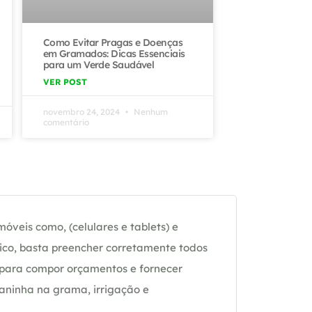
Como Evitar Pragas e Doenças
em Gramados: Dicas Essenciais
para um Verde Saudável
VER POST
novembro 24, 2024
Nenhum
comentário
óveis como, (celulares e tablets) e
ico, basta preencher corretamente todos
 para compor orçamentos e fornecer
daninha na grama, irrigação e