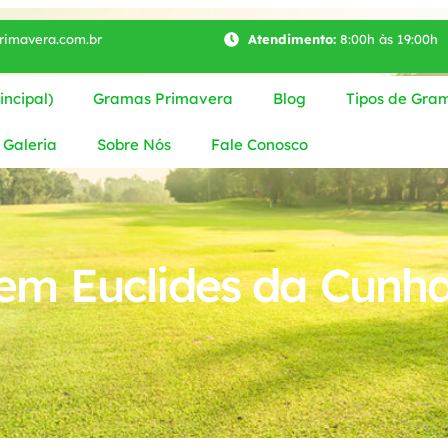
imavera.com.br
Atendimento:
8:00h às 19:00h
ncipal)
Gramas Primavera
Blog
Tipos de Gra
Galeria
Sobre Nós
Fale Conosco
m Euclides da Cunh