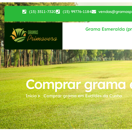
(15) 3511-7320
(15) 99776-1184
vendas@gramaspr
Grama Esmeralda (pri
Comprar grama e
Início
Comprar grama​ em Euclides da Cunha