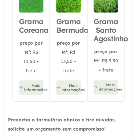
Grama
Grama
Grama
Coreana
Bermuda
Santo
Agostinho
preço por
preço por
preço por
M²:
R$
M²:
R$
M²:
R$ 9,50
11,50 +
13,50 +
+ frete
frete
frete
Mais
Mais
Mais
informações
informações
informações
Preencha o formulário abaixo e tire dúvidas,
solicite um orçamento sem compromisso!