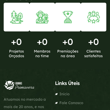
+
0
+
0
+
0
+
0
Projetos
Membros
Premiações
Clientes
Orçados
no time
na área
satisfeitos
Links Úteis
Início
Atuamos no mercado a
Fale Conosco
mais de 20 anos, e nos