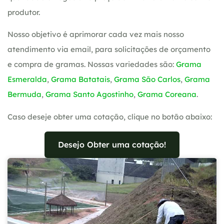
produtor.
Nosso objetivo é aprimorar cada vez mais nosso
atendimento via email, para solicitações de orçamento
e compra de gramas. Nossas variedades são:
Grama
Esmeralda
,
Grama Batatais
,
Grama São Carlos
,
Grama
Bermuda
,
Grama Santo Agostinho
,
Grama Coreana
.
Caso deseje obter uma cotação, clique no botão abaixo:
Desejo Obter uma cotação!