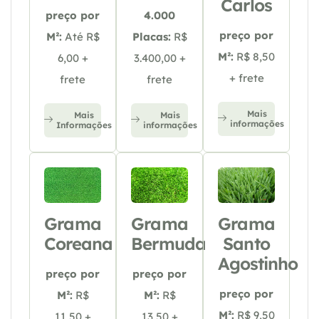
Carlos
preço por
4.000
preço por
M²:
Até R$
Placas:
R$
M²:
R$ 8,50
6,00 +
3.400,00 +
+ frete
frete
frete
Mais
Mais
Mais
informações
Informações
informações
Grama
Grama
Grama
Coreana
Bermuda
Santo
Agostinho
preço por
preço por
preço por
M²:
R$
M²:
R$
M²:
R$ 9,50
11,50 +
13,50 +